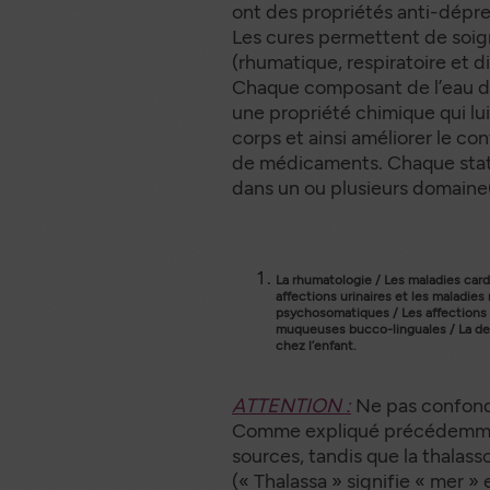
ont des propriétés anti-dépres
Les cures permettent de soig
(rhumatique, respiratoire et di
Chaque composant de l’eau de
une propriété chimique qui lu
corps et ainsi améliorer le con
de médicaments. Chaque stati
dans un ou plusieurs domaine(
La rhumatologie / Les maladies cardi
affections urinaires et les maladies
psychosomatiques / Les affections 
muqueuses bucco-linguales / La de
chez l’enfant.
ATTENTION :
Ne pas confond
Comme expliqué précédemment 
sources, tandis que la thalass
(« Thalassa » signifie « mer »