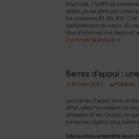
Pour cela, il suffit de conserv
Docum
rester jeune dans son corps et
sé
les vitamines B1, B9, B12, C et
vieillissement du cœur, du ce
Plus d’informations dans cet ar
Quelles
de
Continuer la lecture
→
Barres d’appui : une
16 mars 2023
Matériel
,
Les barres d’appui sont un élé
effet, elles fournissent un sou
glissades et les chutes, ce qu
personnes âgées, plus vulnéra
Découvrons ensemble leurs dif