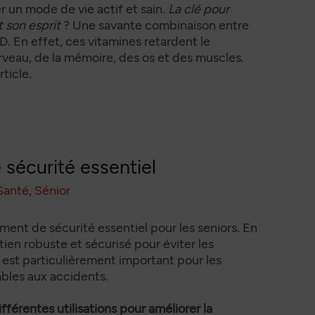
er un mode de vie actif et sain.
La clé pour
entation
 son esprit
? Une savante combinaison entre
niors
 D. En effet, ces vitamines retardent le
rveau, de la mémoire, des os et des muscles.
ticle.
 vitamines prendre après 60 ans ?
 sécurité essentiel
Santé
,
Sénior
ment de sécurité essentiel pour les seniors. En
tien robuste et sécurisé pour éviter les
i est particulièrement important pour les
bles aux accidents.
férentes utilisations pour améliorer la