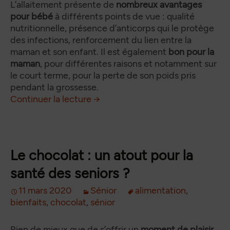
L’allaitement présente de
nombreux avantages
pour bébé
à différents points de vue : qualité
nutritionnelle, présence d’anticorps qui le protège
des infections, renforcement du lien entre la
maman et son enfant. Il est également
bon pour la
maman
, pour différentes raisons et notamment sur
le court terme, pour la perte de son poids pris
pendant la grossesse.
Quels sont les bienfaits de l’all
de
Continuer la lecture
→
Le chocolat : un atout pour la
santé des seniors ?
11 mars 2020
Sénior
alimentation
,
bienfaits
,
chocolat
,
sénior
Rien de mieux que de s’offrir un
moment de plaisir