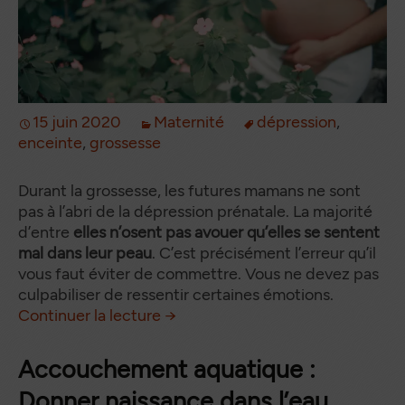
15 juin 2020
Maternité
dépression
,
enceinte
,
grossesse
Durant la grossesse, les futures mamans ne sont
pas à l’abri de la dépression prénatale. La majorité
d’entre
elles n’osent pas avouer qu’elles se sentent
mal dans leur peau
. C’est précisément l’erreur qu’il
vous faut éviter de commettre. Vous ne devez pas
culpabiliser de ressentir certaines émotions.
Dépression prénatale : symptôm
de
Continuer la lecture
→
Accouchement aquatique :
Donner naissance dans l’eau,