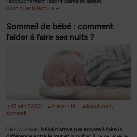
l’accouchement l’esprit calme et serein
.
Les séances de préparation à 
de
Continuer la lecture
→
Sommeil de bébé : comment
l’aider à faire ses nuits ?
15 juin 2020
Maternité
bébé
,
nuit
,
sommeil
De 0 à 3 mois,
bébé n’arrive pas encore à faire la
différence entre le jour et la nuit
et il ne se réveille