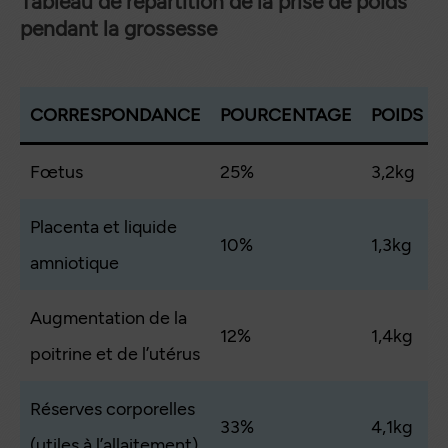
Tableau de répartition de la prise de poids
pendant la grossesse
CORRESPONDANCE
POURCENTAGE
POIDS
Fœtus
25%
3,2kg
Placenta et liquide
10%
1,3kg
amniotique
Augmentation de la
12%
1,4kg
poitrine et de l’utérus
Réserves corporelles
33%
4,1kg
(utiles à l’allaitement)