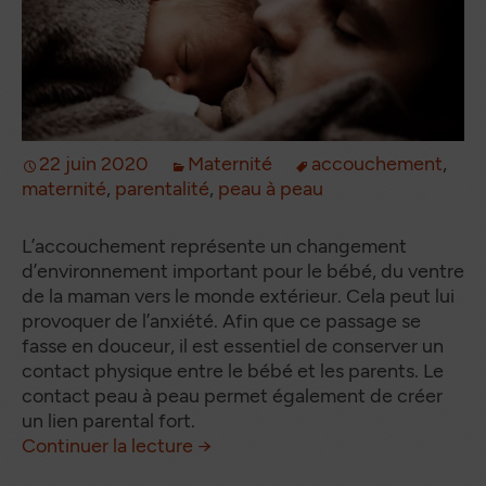
22 juin 2020
Maternité
accouchement
,
maternité
,
parentalité
,
peau à peau
L’accouchement représente un changement
d’environnement important pour le bébé, du ventre
de la maman vers le monde extérieur. Cela peut lui
provoquer de l’anxiété. Afin que ce passage se
fasse en douceur, il est essentiel de conserver un
contact physique entre le bébé et les parents. Le
contact peau à peau permet également de créer
un lien parental fort.
Comment et pourquoi pratiquer
de
Continuer la lecture
→