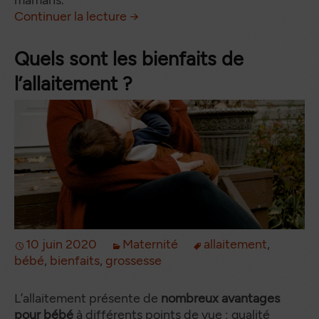
Accouchement aquatique : Donne
de
Continuer la lecture
→
Quels sont les bienfaits de
l’allaitement ?
10 juin 2020
Maternité
allaitement
,
bébé
,
bienfaits
,
grossesse
L’allaitement présente de
nombreux avantages
pour bébé
à différents points de vue : qualité