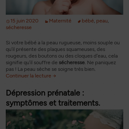
15 juin 2020
Maternité
bébé
,
peau
,
sécheresse
Si votre bébé a la peau rugueuse, moins souple ou
qu’il présente des plaques squameuses, des
rougeurs, des boutons ou des cloques d’eau, cela
signifie qu’il souffre de
sécheresse
. Ne paniquez
pas ! La peau sèche se soigne très bien.
Que faire quand bébé a la peau
de
Continuer la lecture
→
Dépression prénatale :
symptômes et traitements.