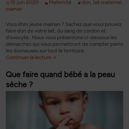
15 juin 2020
Maternité
don
,
lait maternel
,
maman
Vous êtes jeune maman ? Sachez que vous pouvez
faire don de votre lait, du sang de cordon et
d’ovocyte. Nous vous présentons ci-dessous les
démarches qui vous permettront de compter parmi
les donneuses sur tout le territoire.
Jeune maman : quel don pouvez
de
Continuer la lecture
→
Que faire quand bébé a la peau
sèche ?