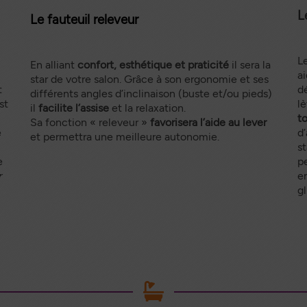
L
Le fauteuil releveur
L
En alliant
confort, esthétique et praticité
il sera la
a
star de votre salon. Grâce à son ergonomie et ses
t
dé
différents angles d’inclinaison (buste et/ou pieds)
st
l
il
facilite l’assise
et la relaxation.
t
Sa fonction « releveur »
favorisera l’aide au lever
e
d
et permettra une meilleure autonomie.
st
e
p
r
en
gl