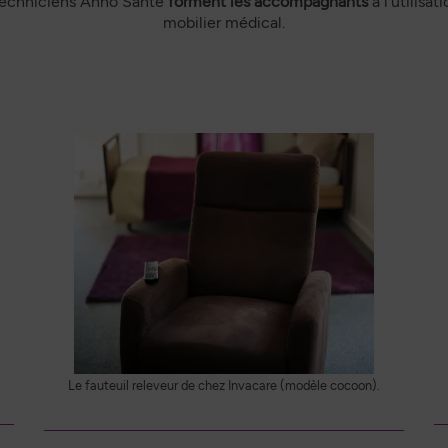
 techniciens Anno Santé
forment les accompagnants
à l’utilisa
mobilier médical.
Le fauteuil releveur de chez Invacare (modèle cocoon).