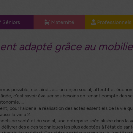
Séniors
Maternité
Professionnels
u
e Lit
L’allaitement
Matériel
l
icalisé
médical
nt adapté grâce au mobilie
Le confort de
ides à la
maman
Documentation
rche
professionnels
Les couches
bilier
Happy
dical
Documentation
auteuil
maternité
emps possible, nos aînés est un enjeu social, affectif et écono
ulant
âgée, c’est savoir évaluer ses besoins en tenant compte des ses
autonomie, …
services
t, pour l’aider à la réalisation des actes essentiels de la vie qu
o Santé
ussi la vie à 2.
nels de santé et du social, une entreprise spécialisée dans la v
ntinence
dulte
t délivrer des aides techniques les plus adaptées à l’état de sa