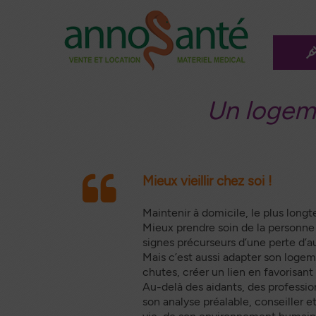
Aller
au
conten
L
principa
Méd
Un logeme
Les a
ma
Mo
mé
Mieux vieillir chez soi !
Le f
Maintenir à domicile, le plus longt
ro
Mieux prendre soin de la personne 
signes précurseurs d’une perte d’
Les 
Mais c’est aussi adapter son logemen
Ann
chutes, créer un lien en favorisant a
Au-delà des aidants, des profession
Inco
a
son analyse préalable, conseiller e