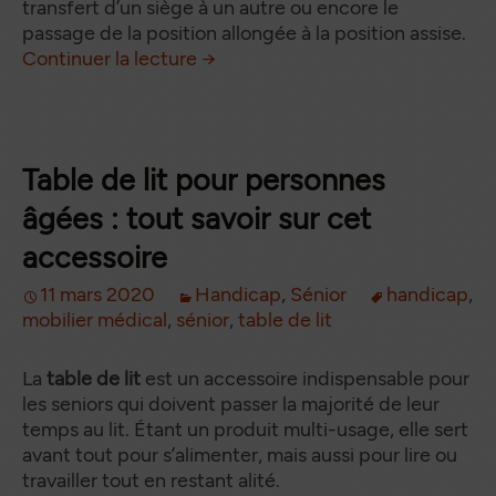
transfert d’un siège à un autre ou encore le
passage de la position allongée à la position assise.
Le verticalisateur : un équipem
de
Continuer la lecture
→
Table de lit pour personnes
âgées : tout savoir sur cet
accessoire
11 mars 2020
Handicap
,
Sénior
handicap
,
mobilier médical
,
sénior
,
table de lit
La
table de lit
est un accessoire indispensable pour
les seniors qui doivent passer la majorité de leur
temps au lit. Étant un produit multi-usage, elle sert
avant tout pour s’alimenter, mais aussi pour lire ou
travailler tout en restant alité.