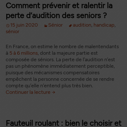
Comment prévenir et ralentir la
perte d’audition des seniors ?
15 juin 2020
Sénior
audition
,
handicap
,
sénior
En France, on estime le nombre de malentendants
à
5 à 6 millions
, dont la majeure partie est
composée de séniors. La perte de l’audition n’est
pas un phénomène immédiatement perceptible,
puisque des mécanismes compensatoires
empêchent la personne concernée de se rendre
compte qu’elle n’entend plus très bien.
Comment prévenir et ralentir la 
de
Continuer la lecture
→
Fauteuil roulant : bien le choisir et