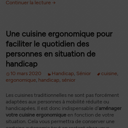
Table de lit pour personnes âgée
de
Continuer la lecture
→
Une cuisine ergonomique pour
faciliter le quotidien des
personnes en situation de
handicap
10 mars 2020
Handicap
,
Sénior
cuisine
,
ergonomique
,
handicap
,
sénior
Les cuisines traditionnelles ne sont pas forcément
adaptées aux personnes à mobilité réduite ou
handicapées. Il est donc indispensable d’
aménager
votre cuisine ergonomique
en fonction de votre
situation. Cela vous permettra de conserver une