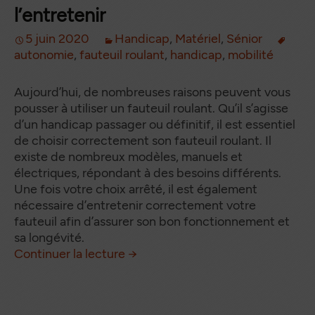
l’entretenir
5 juin 2020
Handicap
,
Matériel
,
Sénior
autonomie
,
fauteuil roulant
,
handicap
,
mobilité
Aujourd’hui, de nombreuses raisons peuvent vous
pousser à utiliser un fauteuil roulant. Qu’il s’agisse
d’un handicap passager ou définitif, il est essentiel
de choisir correctement son fauteuil roulant. Il
existe de nombreux modèles, manuels et
électriques, répondant à des besoins différents.
Une fois votre choix arrêté, il est également
nécessaire d’entretenir correctement votre
fauteuil afin d’assurer son bon fonctionnement et
sa longévité.
Fauteuil roulant : bien le choisir 
de
Continuer la lecture
→