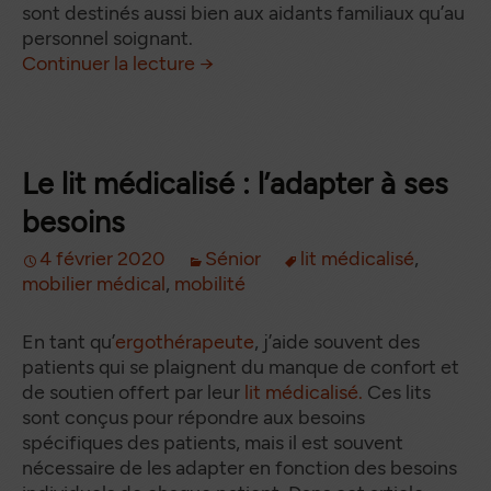
sont destinés aussi bien aux aidants familiaux qu’au
personnel soignant.
Equipement sénior : comment ch
de
Continuer la lecture
→
Le lit médicalisé : l’adapter à ses
besoins
4 février 2020
Sénior
lit médicalisé
,
mobilier médical
,
mobilité
En tant qu’
ergothérapeute
, j’aide souvent des
patients qui se plaignent du manque de confort et
de soutien offert par leur
lit médicalisé.
Ces lits
sont conçus pour répondre aux besoins
spécifiques des patients, mais il est souvent
nécessaire de les adapter en fonction des besoins