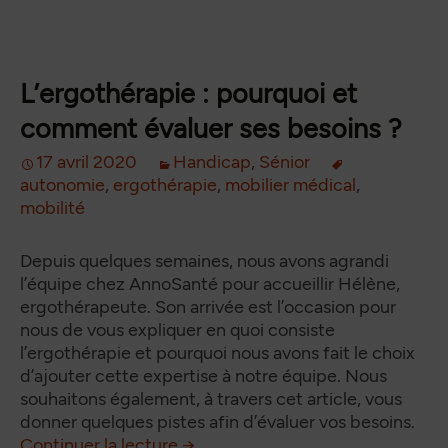
L’ergothérapie : pourquoi et
comment évaluer ses besoins ?
17 avril 2020
Handicap
,
Sénior
autonomie
,
ergothérapie
,
mobilier médical
,
mobilité
Depuis quelques semaines, nous avons agrandi
l’équipe chez AnnoSanté pour accueillir Hélène,
ergothérapeute. Son arrivée est l’occasion pour
nous de vous expliquer en quoi consiste
l’ergothérapie et pourquoi nous avons fait le choix
d’ajouter cette expertise à notre équipe. Nous
souhaitons également, à travers cet article, vous
donner quelques pistes afin d’évaluer vos besoins.
L’ergothérapie : pourquoi et c
de
Continuer la lecture
→