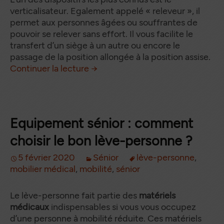
verticalisateur. Egalement appelé « releveur », il
permet aux personnes âgées ou souffrantes de
pouvoir se relever sans effort. Il vous facilite le
transfert d’un siège à un autre ou encore le
passage de la position allongée à la position assise.
Le verticalisateur : un équipem
de
Continuer la lecture
→
Equipement sénior : comment
choisir le bon lève-personne ?
5 février 2020
Sénior
lève-personne
,
mobilier médical
,
mobilité
,
sénior
Le lève-personne fait partie des
matériels
médicaux
indispensables si vous vous occupez
d’une personne à mobilité réduite. Ces matériels