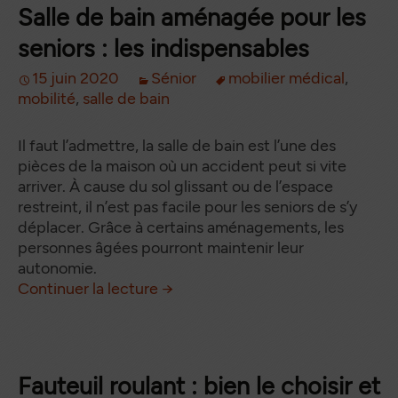
Salle de bain aménagée pour les
seniors : les indispensables
15 juin 2020
Sénior
mobilier médical
,
mobilité
,
salle de bain
Il faut l’admettre, la salle de bain est l’une des
pièces de la maison où un accident peut si vite
arriver. À cause du sol glissant ou de l’espace
restreint, il n’est pas facile pour les seniors de s’y
déplacer. Grâce à certains aménagements, les
personnes âgées pourront maintenir leur
autonomie.
Salle de bain aménagée pour les
de
Continuer la lecture
→
Fauteuil roulant : bien le choisir et