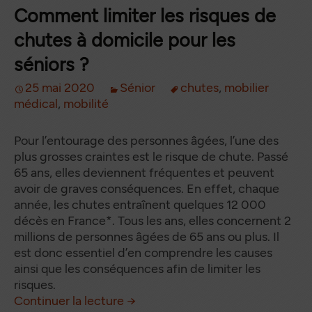
Comment limiter les risques de
chutes à domicile pour les
séniors ?
25 mai 2020
Sénior
chutes
,
mobilier
médical
,
mobilité
Pour l’entourage des personnes âgées, l’une des
plus grosses craintes est le risque de chute. Passé
65 ans, elles deviennent fréquentes et peuvent
avoir de graves conséquences. En effet, chaque
année, les chutes entraînent quelques 12 000
décès en France*. Tous les ans, elles concernent 2
millions de personnes âgées de 65 ans ou plus. Il
est donc essentiel d’en comprendre les causes
ainsi que les conséquences afin de limiter les
risques.
Comment limiter les risques de 
de
Continuer la lecture
→