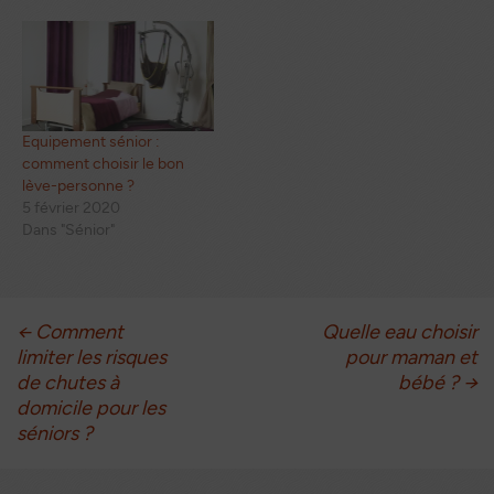
Equipement sénior :
comment choisir le bon
lève-personne ?
5 février 2020
Dans "Sénior"
Navigation
←
Comment
Quelle eau choisir
limiter les risques
pour maman et
des
de chutes à
bébé ?
→
domicile pour les
articles
séniors ?