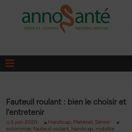
Aller
au
contenu
principal
Fauteuil roulant : bien le choisir et
l’entretenir
5 juin 2020
Handicap
,
Matériel
,
Sénior
autonomie
,
fauteuil roulant
,
handicap
,
mobilité