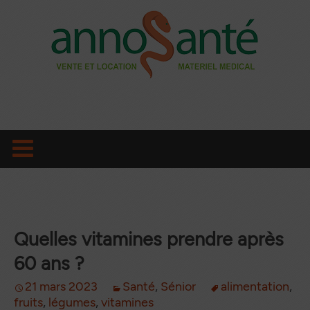
Aller
au
contenu
principal
Quelles vitamines prendre après
60 ans ?
21 mars 2023
Santé
,
Sénior
alimentation
,
fruits
,
légumes
,
vitamines