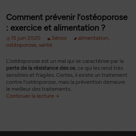
Comment prévenir l’ostéoporose
: exercice et alimentation ?
15 juin 2020
Sénior
alimentation
,
ostéoporose
,
santé
L’ostéoporose est un mal qui se caractérise par la
perte de la résistance des os
, ce qui les rend très
sensibles et fragiles. Certes, il existe un traitement
contre l’ostéoporose, mais la prévention demeure
le meilleur des traitements.
Comment prévenir l’ostéoporose
de
Continuer la lecture
→