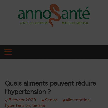
Aller
au
contenu
principal
Quels aliments peuvent réduire
l’hypertension ?
5 février 2020
Sénior
alimentation
,
hypertension
,
tension