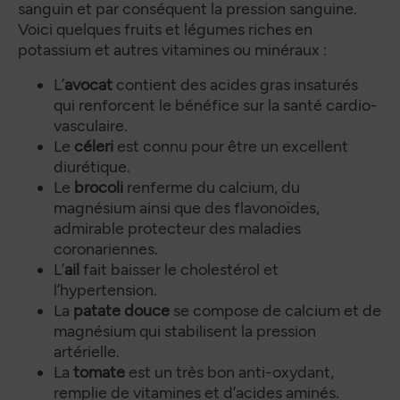
sanguin et par conséquent la pression sanguine.
Voici quelques fruits et légumes riches en
potassium et autres vitamines ou minéraux :
L’
avocat
contient des acides gras insaturés
qui renforcent le bénéfice sur la santé cardio-
vasculaire.
Le
céleri
est connu pour être un excellent
diurétique.
Le
brocoli
renferme du calcium, du
magnésium ainsi que des flavonoïdes,
admirable protecteur des maladies
coronariennes.
L’
ail
fait baisser le cholestérol et
l’hypertension.
La
patate douce
se compose de calcium et de
magnésium qui stabilisent la pression
artérielle.
La
tomate
est un très bon anti-oxydant,
remplie de vitamines et d’acides aminés.