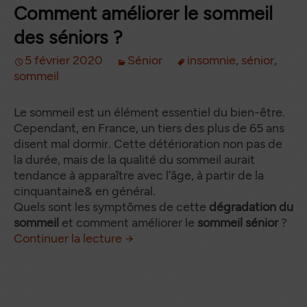
Comment améliorer le sommeil
des séniors ?
5 février 2020
Sénior
insomnie
,
sénior
,
sommeil
Le sommeil est un élément essentiel du bien-être.
Cependant, en France, un tiers des plus de 65 ans
disent mal dormir. Cette détérioration non pas de
la durée, mais de la qualité du sommeil aurait
tendance à apparaître avec l’âge, à partir de la
cinquantaine& en général.
Quels sont les symptômes de cette
dégradation du
sommeil
et comment améliorer le
sommeil sénior
?
Comment améliorer le sommeil 
de
Continuer la lecture
→