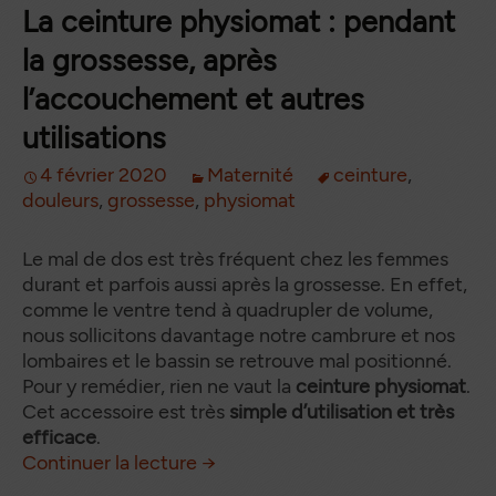
La ceinture physiomat : pendant
la grossesse, après
l’accouchement et autres
utilisations
4 février 2020
Maternité
ceinture
,
douleurs
,
grossesse
,
physiomat
Le mal de dos est très fréquent chez les femmes
durant et parfois aussi après la grossesse. En effet,
comme le ventre tend à quadrupler de volume,
nous sollicitons davantage notre cambrure et nos
lombaires et le bassin se retrouve mal positionné.
Pour y remédier, rien ne vaut la
ceinture physiomat
.
Cet accessoire est très
simple d’utilisation et très
efficace
.
La ceinture physiomat : pendant
de
Continuer la lecture
→