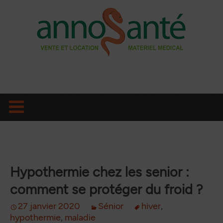
Aller
au
contenu
principal
Hypothermie chez les senior :
comment se protéger du froid ?
27 janvier 2020
Sénior
hiver
,
hypothermie
,
maladie