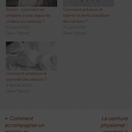
Senior : comment se
Comment prévenir et
préparer à une vague de
ralentir la perte d’audition
chaleur ou canicule ?
des seniors ?
21 avril 2020
15 juin 2020
Dans "Sénior"
Dans "Sénior"
Comment améliorer le
sommeil des séniors ?
5 février 2020
Dans "Sénior"
Navigation
←
Comment
La ceinture
accompagner un
physiomat :
des
malade du
pendant la