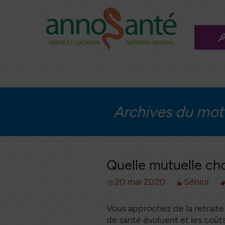
Aller
au
conten
L
principa
Méd
Les a
ma
Archives du mot-
Mo
mé
Le f
ro
Quelle mutuelle cho
Les 
20 mai 2020
Sénior
Ann
Inco
Vous approchez de la retraite 
a
de santé évoluent et les coûts