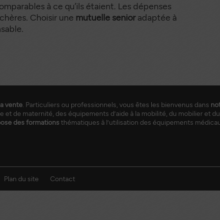
comparables à ce qu’ils étaient. Les dépenses
entation
 chères. Choisir une
mutuelle senior
adaptée à
niors
sable.
mutuelle choisir pour les séniors ?
la vente
. Particuliers ou professionnels, vous êtes les bienvenus dans
no
e et de maternité, des équipements d’aide à la mobilité, du mobilier et du
pose des formations
thématiques à l’utilisation des équipements médica
Plan du site
Contact