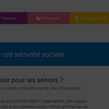
Séniors
Maternité
Professionnels
u
e Lit
L’allaitement
Matériel
l
icalisé
médical
Le confort de
ides à la
maman
Documentation
rche
professionnels
clé sécurité sociale
Les couches
bilier
Happy
dical
Documentation
auteuil
maternité
ulant
isir pour les séniors ?
services
conseils
,
mutuelle
,
santé
,
sécurité sociale
o Santé
ntinence
ou en profitez déjà ? L’âge aidant, les risques
dulte
 liés à ces derniers aussi ! Votre rythme de vie