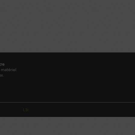
tre
 matériel
ux.
L3i