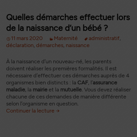
Quelles démarches effectuer lors
de la naissance d’un bébé ?
11 mars 2020
Maternité
administratif
,
déclaration
,
démarches
,
naissance
À la naissance d’un nouveau-né, les parents
doivent réaliser les premières formalités. Il est
nécessaire d’effectuer ces démarches auprès de 4
organismes bien distincts : la
CAF
, l’
assurance
maladie
, la
mairie
et la
mutuelle
. Vous devez réaliser
chacune de ces demandes de manière différente
selon l’organisme en question.
Quelles démarches effectuer lo
de
Continuer la lecture
→