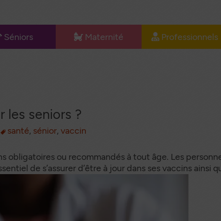
Séniors
Maternité
Professionnels
u
e Lit
L’allaitement
Matériel
l
icalisé
médical
Le confort de
ides à la
maman
Documentation
rche
professionnels
Les couches
 les seniors ?
bilier
Happy
dical
santé
,
sénior
,
vaccin
Documentation
auteuil
maternité
ulant
ns obligatoires ou recommandés à tout âge. Les personne
sentiel de s’assurer d’être à jour dans ses vaccins ainsi 
services
o Santé
ntinence
dulte