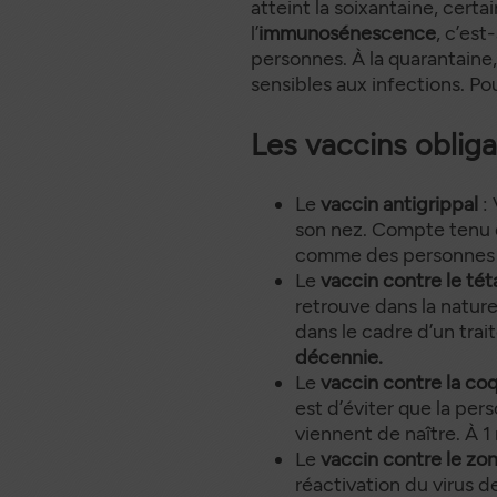
atteint la soixantaine, cert
l’
immunosénescence
, c’est
personnes. À la quarantaine
sensibles aux infections. Po
Les vaccins obli
Le
vaccin antigrippal
: 
son nez. Compte tenu d
comme des personnes à
Le
vaccin contre le té
retrouve dans la nature
dans le cadre d’un trai
décennie.
Le
vaccin contre la c
est d’éviter que la pe
viennent de naître. À 1 
Le
vaccin contre le zo
réactivation du virus d