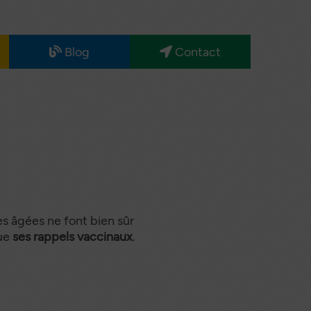
Blog
Contact
Maternité
Nos
partenaires
Santé
Sénior
s âgées ne font bien sûr
que
ses rappels vaccinaux
.