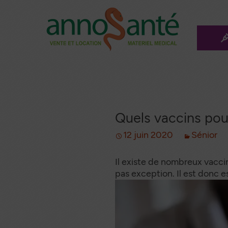
Aller
au
conten
L
principa
Méd
Les a
ma
Quels vaccins pour
Mo
mé
12 juin 2020
Sénior
Le f
ro
Il existe de nombreux vacci
pas exception. Il est donc es
Les 
Ann
Inco
a