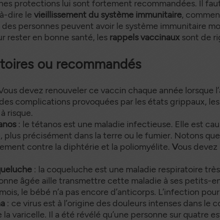
aines protections lui sont fortement recommandées. Il fau
-à-dire le
vieillissement du système immunitaire
, commenc
, des personnes peuvent avoir le système immunitaire moi
ur rester en bonne santé, les
rappels vaccinaux
sont de ri
gatoires ou recommandés
Vous devez renouveler ce vaccin chaque année lorsque l
es complications provoquées par les états grippaux, les
 risque.
tanos
: le tétanos est une maladie infectieuse. Elle est ca
, plus précisément dans la terre ou le fumier. Notons que
tement contre la diphtérie et la poliomyélite.
V
ous devez 
oqueluche
: la coqueluche est une maladie respiratoire très 
rsonne âgée aille transmettre cette maladie à ses petits
mois, le bébé n’a pas encore d’anticorps. L’infection pourra
na
: ce virus est à l’origine des douleurs intenses dans le 
e la varicelle. Il a été révélé qu’une personne sur quatre 