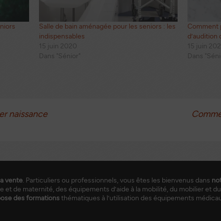
eniors
Salle de bain aménagée pour les seniors : les
Comment pr
indispensables
d’audition 
15 juin 2020
15 juin 20
Dans "Sénior"
Dans "Séni
r naissance
Comment
la vente
. Particuliers ou professionnels, vous êtes les bienvenus dans
no
e et de maternité, des équipements d’aide à la mobilité, du mobilier et du
pose des formations
thématiques à l’utilisation des équipements médica