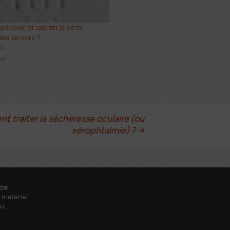
évenir et ralentir la perte
des seniors ?
20
or"
 traiter la sécheresse oculaire (ou
xérophtalmie) ?
→
tre
 matériel
ux.