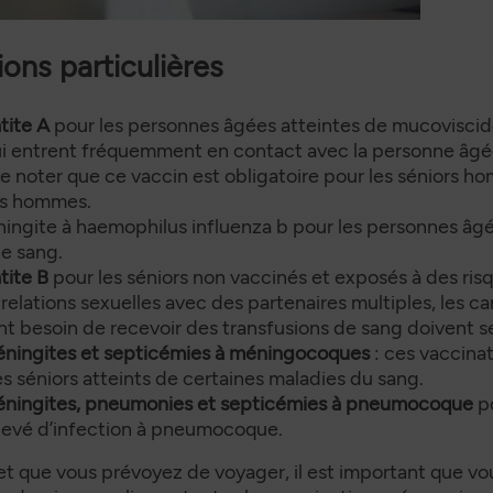
ns particulières
tite A
pour les personnes âgées atteintes de mucoviscid
qui entrent fréquemment en contact avec la personne âg
t de noter que ce vaccin est obligatoire pour les séniors 
es hommes.
ningite à haemophilus influenza b pour les personnes âgé
e sang.
tite B
pour les séniors non vaccinés et exposés à des ris
elations sexuelles avec des partenaires multiples, les c
t besoin de recevoir des transfusions de sang doivent se
méningites et septicémies à méningocoques
: ces vaccina
séniors atteints de certaines maladies du sang.
méningites, pneumonies et septicémies à pneumocoque
po
élevé d’infection à pneumocoque.
 et que vous prévoyez de voyager, il est important que v