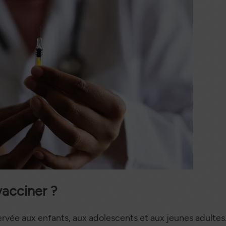
entation
niors
vacciner ?
servée aux enfants, aux adolescents et aux jeunes adulte