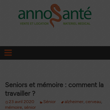
Aller
au
contenu
principal
Seniors et mémoire : comment la
travailler ?
23 avril 2020
Sénior
alzheimer
,
cerveau
,
mémoire
,
sénior