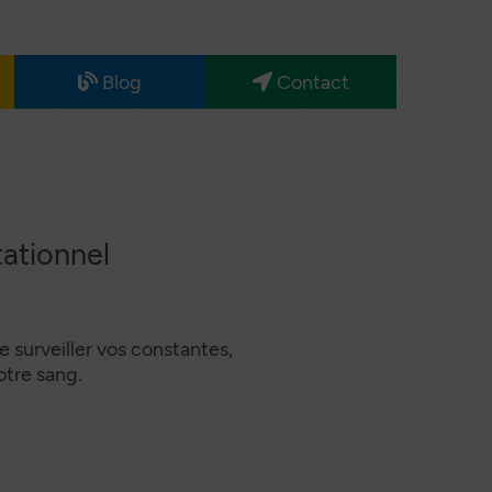
Blog
Contact
Maternité
Nos
partenaires
Santé
Sénior
tationnel
 surveiller vos constantes,
otre sang.