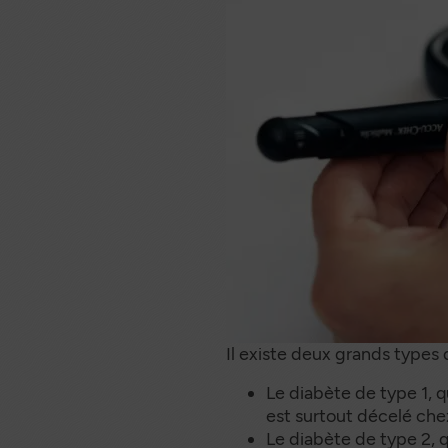
Docum
sé
Il existe deux grands types 
Le diabète de type 1, q
est surtout décelé chez
Le diabète de type 2, 