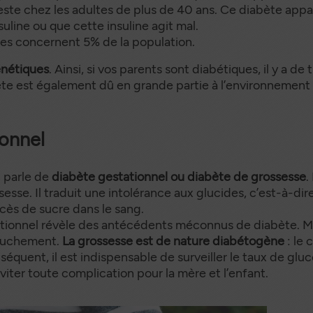
este chez les adultes de plus de 40 ans. Ce diabète appar
suline ou que cette insuline agit mal.
ètes concernent 5% de la population.
énétiques
. Ainsi, si vos parents sont diabétiques, il y a d
bète est également dû en grande partie à l’environnement
ionnel
 parle de
diabète gestationnel ou diabète de grossesse
.
sse. Il traduit une intolérance aux glucides, c’est-à-dire
cès de sucre dans le sang.
ationnel révèle des antécédents méconnus de diabète. Mais
couchement.
La grossesse est de nature diabétogène
: le 
nséquent, il est indispensable de surveiller le taux de glu
éviter toute complication pour la mère et l’enfant.