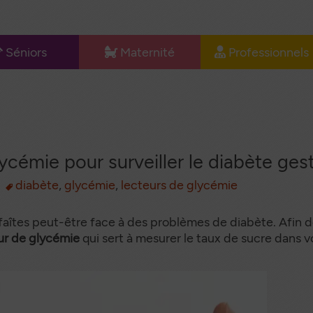
Séniors
Maternité
Professionnels
u
e Lit
L’allaitement
Matériel
l
icalisé
médical
Le confort de
ides à la
maman
Documentation
rche
professionnels
Les couches
ycémie pour surveiller le diabète ges
bilier
Happy
dical
diabète
,
glycémie
,
lecteurs de glycémie
Documentation
auteuil
maternité
ulant
faîtes peut-être face à des problèmes de diabète. Afin de
ur de glycémie
qui sert à mesurer le taux de sucre dans v
services
o Santé
ntinence
dulte