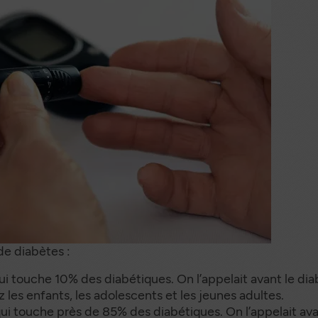
entation
niors
de diabètes :
ui touche 10% des diabétiques. On l’appelait avant le dia
 les enfants, les adolescents et les jeunes adultes.
qui touche près de 85% des diabétiques. On l’appelait ava