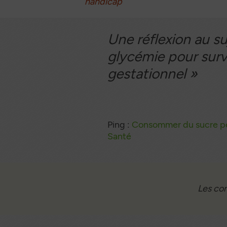
handicap
articles
Une réflexion au s
glycémie pour surve
gestationnel
»
Ping :
Consommer du sucre pen
Santé
Les co