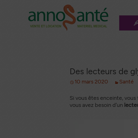
Aller
au
conten
L
principa
Méd
Les a
ma
Des lecteurs de gl
Mo
mé
10 mars 2020
Santé
Le f
ro
Si vous êtes enceinte, vous 
vous avez besoin d’un
lecte
Les 
Ann
Inco
a